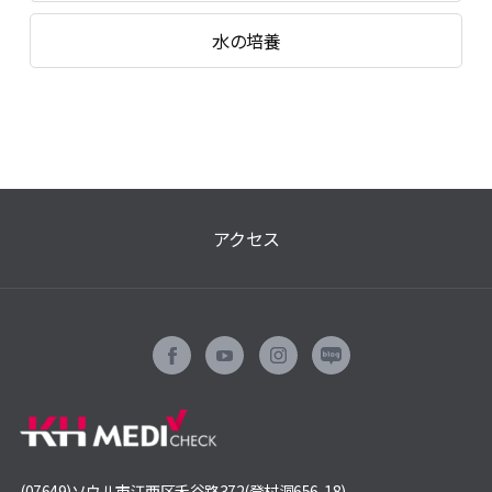
水の培養
アクセス
(07649)ソウル市江西区禾谷路372(登村洞656-18)